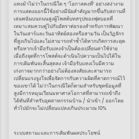
แทงม้าไม่ว่าในกรณีใด ๆ ‘โอกาสคงที่’ อย่างสง่างาม
การแสดงออกนี้ใช้อย่างมีนัยสำคัญมากขึ้นกับสถานที่
เล่นพนันบนถนนสูงผู้โพสต์บทสรุปของฟุตบอลที่
เหมาะสมควบคู่ไปกับอัตราต่อรองสำหรับการพัฒนา
ในวันเสาร์และวันอาทิตย์สองหรือสามวัน เป็นวัฏจักร
ที่สูงเกินไปและไม่สามารถทำซ้ำได้หากเกิดการสะดุด
หรือหากเจ้ามือรับแทงจำเป็นต้องเปลี่ยนค่าใช้จ่าย
เมื่อถึงจุดที่การโพสต์จะดำเนินไปความเป็นไปได้ใน
การเดิมพันจะสิ้นสุดลง เจ้ามือรับแทงเว็บมีความ
เก่งกาจมากกว่าอย่างไม่ต้องสงสัยและสามารถ
เปลี่ยนแรงจูงใจเพื่อจัดการกับความผิดที่คาดการณ์ไว้
ของเขาได้ ไม่ว่าในกรณีใดก็ตามสำหรับชุดข้อมูลที่
สูงมีการหมุนเวียนมหาศาลโอกาสที่สามารถเข้าถึง
ได้ทันทีสำหรับอุตสาหกรรมบ้าน / นำเข้า / ออกโดย
ทั่วไปมักจะไม่เปลี่ยนแปลงเกินประมาณ 10%
ระบบสถานะและการเดิมพันผลประโยชน์