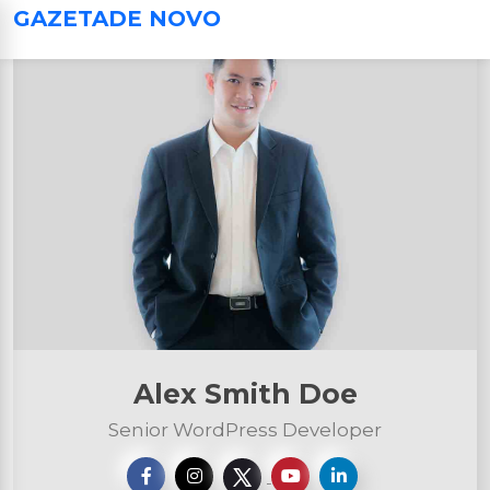
S
GAZETADE NOVO
k
i
p
t
o
c
o
n
t
e
n
t
Alex Smith Doe
Senior WordPress Developer