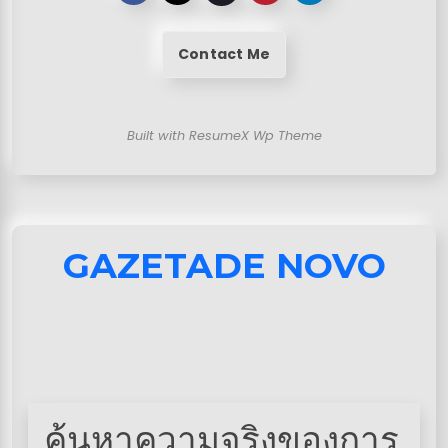
Contact Me
Built with ResumeX Wp Theme
GAZETADE NOVO
ค้นหาความจริงของการ