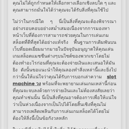
คุณไม่ได้ถูกกำหนดให้เลือกทางเลือกเชิงลบใด ๆ และ
คุณสามารถมั่นใจได้ว่าคุณจะได้รับสิ่งที่คุณใช้ไป
ไม่ว่าในกรณีใด ๆ นี่เป็นสิ่งที่คุณจะต้องพิจารณา
อย่างรอบคอบอย่างสม่ำเสมอเนื่องจากการมองหา
หน้าเว็บที่ต้องการสามารถช่วยคุณในการเล่นเกม
สล็อตที่ดีที่สุดได้อย่างแท้จริง พื้นฐานการเดิมพันบน
เว็บที่ยอดเยี่ยมมากมายในปัจจุบันอนุญาตให้คุณเล่น
เกมสล็อตแมชชีนต่างๆบนไซต์ของพวกเขาโดยไม่
ต้องทำอะไรก่อนที่คุณจะต้องจ่ายเงินและเสนอให้มัน
ยิง ดังนั้นขอแนะนำให้คุณลองทำสิ่งเหล่านี้และยิ่งไป
กว่านั้นให้แน่ใจว่าคุณได้รับการบอกเล่าความ
slot
machine วง
พร้อมที่จะพยายามเล่นเกมเหล่านี้ก่อน
ที่คุณจะจบลงด้วยการจ่ายเงินและไม่ต้องสงสัยเลยว่า
คุณทำเช่นนั้น นี่เป็นสิ่งที่คุณอาจต้องการเพื่อให้แน่ใจ
ว่าเป็นห่วงเนื่องจากเป็นไปได้โดยสิ้นเชิงที่คุณไม่
สามารถเพลิดเพลินกับการเล่นเกมสล็อตได้โดยไม่
ต้องให้สิ่งนี้เป็นข้อกังวลหลัก