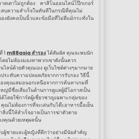
คาดเดาไม่ถูกต้อง คาสิโนออนไลน์โป๊กเกอร์
ะสบความสำเร็จในทันทีในกรณีที่คุณไม่
ังคงเป็นนิ้วและข้อมือที่ไม่ดีแม้กระทั่งใน
่ 1
m88asia สำรอง
ได้สัมผัส คุณจะพบนัก
ด้โดยไม่ต้องมองหาพวกเขาดังนั้นควร
อนไลน์ด้วยตัวคุณเอง ดูเว็บไซต์ต่างๆมากมาย
าประทับความปลอดภัยจากการรับรอง วิธีนี้
ายได้ของคุณเสมอนอกเหนือจากการค้นหาเกมที่
หญ่มีชื่อเสียงในด้านการดูแลผู้มีโอกาสเป็น
ดยใช้การ์ดผู้เชี่ยวชาญเฉพาะกลุ่มของ
ก คุณไม่ต้องการที่จะเล่นกับโต๊ะอาหารมื้อเย็น
่งนี้ให้สำเร็จอาจเป็นการฆ่าตัวตาย
องคุณด้วยเหตุผลนั้น
ู้ชายและผู้หญิงที่ดีกว่าอย่างมีนัยสำคัญ