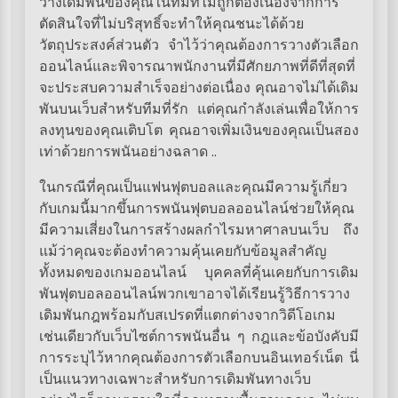
วางเดิมพันของคุณในทีมที่ไม่ถูกต้องเนื่องจากการ
ตัดสินใจที่ไม่บริสุทธิ์จะทำให้คุณชนะได้ด้วย
วัตถุประสงค์ส่วนตัว จำไว้ว่าคุณต้องการวางตัวเลือก
ออนไลน์และพิจารณาพนักงานที่มีศักยภาพที่ดีที่สุดที่
จะประสบความสำเร็จอย่างต่อเนื่อง คุณอาจไม่ได้เดิม
พันบนเว็บสำหรับทีมที่รัก แต่คุณกำลังเล่นเพื่อให้การ
ลงทุนของคุณเติบโต คุณอาจเพิ่มเงินของคุณเป็นสอง
เท่าด้วยการพนันอย่างฉลาด ..
ในกรณีที่คุณเป็นแฟนฟุตบอลและคุณมีความรู้เกี่ยว
กับเกมนี้มากขึ้นการพนันฟุตบอลออนไลน์ช่วยให้คุณ
มีความเสี่ยงในการสร้างผลกำไรมหาศาลบนเว็บ ถึง
แม้ว่าคุณจะต้องทำความคุ้นเคยกับข้อมูลสำคัญ
ทั้งหมดของเกมออนไลน์ บุคคลที่คุ้นเคยกับการเดิม
พันฟุตบอลออนไลน์พวกเขาอาจได้เรียนรู้วิธีการวาง
เดิมพันกฎพร้อมกับสเปรดที่แตกต่างจากวิดีโอเกม
เช่นเดียวกับเว็บไซต์การพนันอื่น ๆ กฎและข้อบังคับมี
การระบุไว้หากคุณต้องการตัวเลือกบนอินเทอร์เน็ต นี่
เป็นแนวทางเฉพาะสำหรับการเดิมพันทางเว็บ