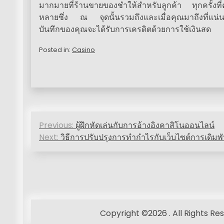
มากมายที่ร้านขายของชำให้สำหรับลูกค้า ทุกครั้งที่ค
หลายซึ่ง ณ จุดนั้นรวมถึงและเมื่อคุณมาถึงที่แน่
บันทึกของคุณจะได้รับการเครดิตด้วยการใช้เงินสด
Posted in:
Casino
P
Previous:
ผู้ฝึกหัดเล่นกับการอ้างอิงคาสิโนออนไลน์
o
Next:
วิธีการปรับปรุงการทำกำไรกับเว็บไซต์การเดิมพ
s
t
n
a
Copyright ©2026 . All Rights R