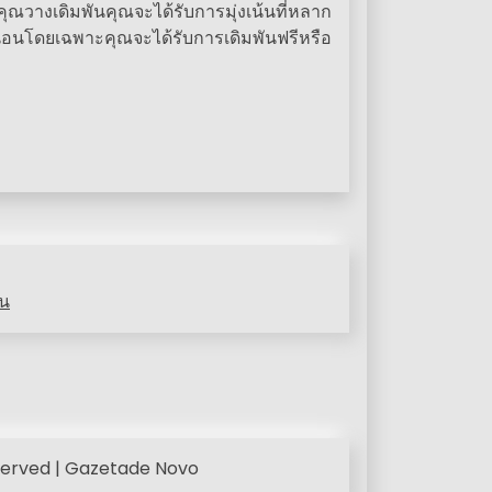
ุณวางเดิมพันคุณจะได้รับการมุ่งเน้นที่หลาก
นอนโดยเฉพาะคุณจะได้รับการเดิมพันฟรีหรือ
ัน
eserved | Gazetade Novo