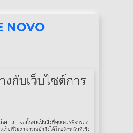
E NOVO
างกับเว็บไซต์การ
น็ต ณ จุดนั้นมันเป็นสิ่งที่คุณควรพิจารณา
ว็บที่ไม่สามารถเข้าถึงได้โดยนักพนันที่เพิ่ง