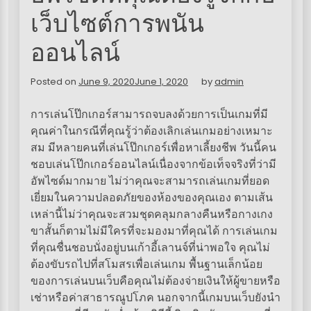
เว็บไซต์การพนัน
ออนไลน์
Posted on
June 9, 2020
June 1, 2020
by
admin
การเล่นโป๊กเกอร์สามารถจบลงด้วยการเป็นเกมที่มี
คุณค่าในกรณีที่คุณรู้ว่าต้องเลิกเล่นเกมอย่างเหมาะ
สม มีหลายคนที่เล่นโป๊กเกอร์เพื่อหาเลี้ยงชีพ วันนี้คน
ชอบเล่นโป๊กเกอร์ออนไลน์เนื่องจากข้อเท็จจริงที่ว่ามี
อัพไซด์มากมาย ไม่ว่าคุณจะสามารถเล่นเกมที่ยอด
เยี่ยมในความปลอดภัยของห้องของคุณเอง ตามเส้น
เหล่านี้ไม่ว่าคุณจะสวมชุดคลุมกลางคืนหรือกางเกง
ขาสั้นก็ตามไม่มีใครที่จะมองมาที่คุณได้ การเล่นเกม
ที่คุณชื่นชอบนั่งอยู่บนเก้าอี้เลานจ์ที่น่าพอใจ คุณไม่
ต้องขับรถไปที่สโมสรเพื่อเล่นเกม พื้นฐานเล็กน้อย
ของการเล่นบนเว็บคือคุณไม่ต้องจ่ายเงินให้ผู้ขายหรือ
เช่าหรือค่าสาธารณูปโภค นอกจากนี้เกมบนเว็บยังนำ