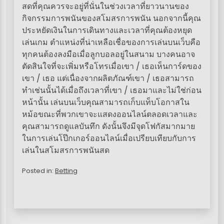
สดที่คุณควรจะอยู่ที่นั่นในช่วงเวลาที่ยาวนานของ
กิจกรรมการพนันของสโมสรการพนัน นอกจากนี้คุณ
ประหยัดเงินในการเดินทางและเวลาที่คุณต้องหยุด
เล่นเกม ตำแหน่งที่น่าเหลือเชื่อของการเล่นบนเว็บคือ
ทุกคนต้องลงมือเมื่อลูกบอลอยู่ในสนาม บางคนอาจ
ตัดสินใจที่จะเพิ่มหรือโทรเมื่อเขา / เธอเห็นการ์ดของ
เขา / เธอ แต่เนื่องจากผลิตภัณฑ์เขา / เธอสามารถ
ทำเช่นนั้นได้เมื่อถึงเวลาที่เขา / เธอมาและไม่ใช่ก่อน
หน้านั้น เล่นบนเว็บคุณสามารถเก็บแท็บโอกาสใน
หม้อขณะที่พวกเขาจะแสดงออนไลน์ตลอดเวลาและ
คุณสามารถดูแลบันทึก ดังนั้นจึงมีจุดโฟกัสมากมาย
ในการเล่นโป๊กเกอร์ออนไลน์เมื่อเปรียบเทียบกับการ
เล่นในสโมสรการพนันสด
Posted in:
Betting