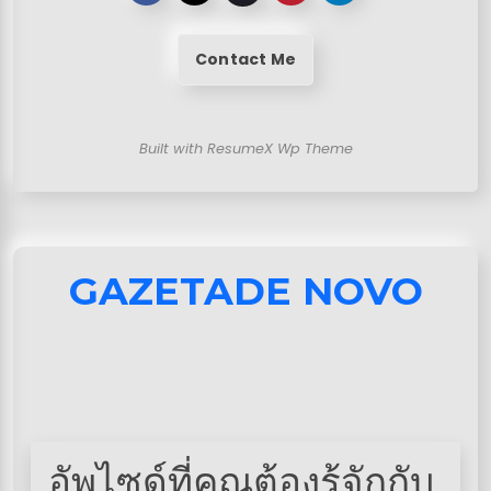
Contact Me
Built with ResumeX Wp Theme
GAZETADE NOVO
อัพไซด์ที่คุณต้องรู้จักกับ