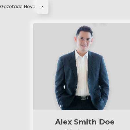
Gazetade Novo
×
S
k
i
p
t
o
c
o
n
t
e
n
t
Alex Smith Doe