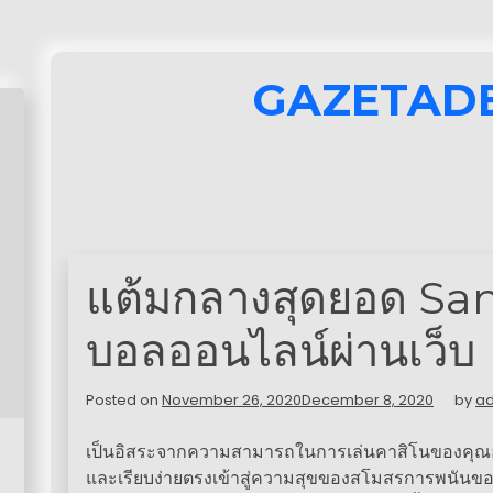
GAZETAD
แต้มกลางสุดยอด Sa
บอลออนไลน์ผ่านเว็บ
Posted on
November 26, 2020
December 8, 2020
by
a
เป็นอิสระจากความสามารถในการเล่นคาสิโนของคุณอย่
และเรียบง่ายตรงเข้าสู่ความสุขของสโมสรการพนันข