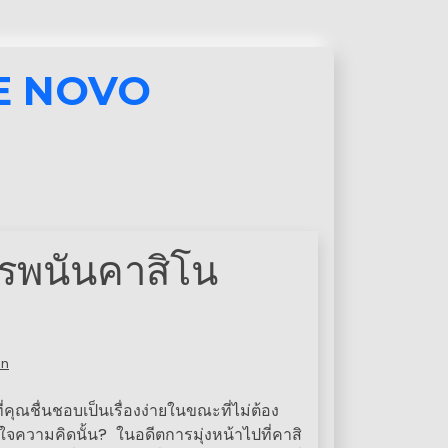
E NOVO
ารพนันคาสิโน
in
ณชื่นชอบเป็นเรื่องง่ายในขณะที่ไม่ต้อง
จความคิดนั้น? ในอดีตการมุ่งหน้าไปที่คาสิ