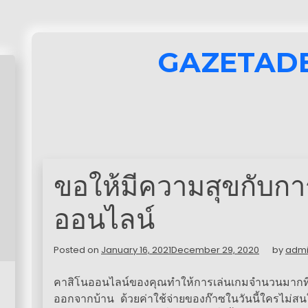
GAZETAD
ขอให้มีความสุขกับก
ออนไลน์
Posted on
January 16, 2021
December 29, 2020
by
adm
คาสิโนออนไลน์ของคุณทำให้การเล่นเกมจำนวนมากที่คุ
ออกจากบ้าน ด้วยค่าใช้จ่ายของก๊าซในวันนี้ใครไม่สนใ