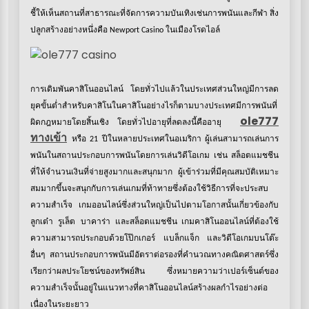
ชี้ให้เห็นสถานที่สาธารณะที่จัดการความบันเทิงเช่นการพนันและกีฬา
สิ่ง
ปลูกสร้างอย่างหนึ่งคือ
ในเมืองโรดไอล์
Newport Casino
การเดิมพันคาสิโนออนไลน์
โดยทั่วไปแล้วในประเทศส่วนใหญ่มีการลด
ยุคขั้นต่ำสำหรับคาสิโนในคาสิโนอย่างไรก็ตามบางประเทศมีการพนันที่
ole777
ผิดกฎหมายโดยสิ้นเชิง
โดยทั่วไปอายุที่ลดลงนี้คืออายุ
ทางเข้า
หรือ
ปีในหลายประเทศในอเมริกา
ผู้เล่นสามารถเล่นการ
21
พนันในสถานประกอบการพนันโดยการเล่นวิดีโอเกม
เช่น
สล็อตแมชชีน
ที่ให้จำนวนเงินที่จ่ายสูงมากและสนุกมาก
ผู้เข้าร่วมที่มีคุณสมบัติเหมาะ
สมมากขึ้นจะสนุกกับการเล่นเกมที่ท้าทายซึ่งต้องใช้วิธีการที่จะประสบ
ความสำเร็จ
เกมออนไลน์ซึ่งส่วนใหญ่เป็นไปตามโอกาสนั้นเกี่ยวข้องกับ
ลูกเต๋า
รูเล็ต
บาคาร่า
และสล็อตแมชชีน
เกมคาสิโนออนไลน์ที่ต้องใช้
ความสามารถประกอบด้วยโป๊กเกอร์
แบล็กแจ็ก
และวิดีโอเกมบนโต๊ะ
อื่นๆ
สถานประกอบการพนันมีอัตราต่อรองที่คำนวณทางคณิตศาสตร์ซึ่ง
เรียกว่าผลประโยชน์ของทรัพย์สิน
ซึ่งหมายความว่าเปอร์เซ็นต์ของ
ความสำเร็จนั้นอยู่ในแนวทางที่คาสิโนออนไลน์สร้างผลกำไรอย่างต่อ
เนื่องในระยะยาว