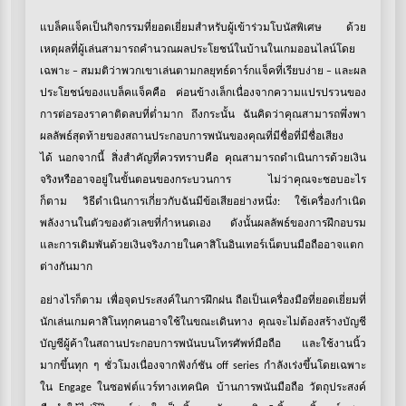
แบล็คแจ็คเป็นกิจกรรมที่ยอดเยี่ยมสำหรับผู้เข้าร่วมโบนัสพิเศษ
ด้วย
เหตุผลที่ผู้เล่นสามารถคำนวณผลประโยชน์ในบ้านในเกมออนไลน์โดย
เฉพาะ
สมมติว่าพวกเขาเล่นตามกลยุทธ์ดาร์กแจ็คที่เรียบง่าย
และผล
–
–
ประโยชน์ของแบล็คแจ็คคือ
ค่อนข้างเล็กเนื่องจากความแปรปรวนของ
การต่อรองราคาติดลบที่ต่ำมาก
ถึงกระนั้น
ฉันคิดว่าคุณสามารถพึ่งพา
ผลลัพธ์สุดท้ายของสถานประกอบการพนันของคุณที่มีชื่อที่มีชื่อเสียง
ได้
นอกจากนี้
สิ่งสำคัญที่ควรทราบคือ
คุณสามารถดำเนินการด้วยเงิน
จริงหรืออาจอยู่ในขั้นตอนของกระบวนการ
ไม่ว่าคุณจะชอบอะไร
ก็ตาม
วิธีดำเนินการเกี่ยวกับฉันมีข้อเสียอย่างหนึ่ง
ใช้เครื่องกำเนิด
:
พลังงานในตัวของตัวเลขที่กำหนดเอง
ดังนั้นผลลัพธ์ของการฝึกอบรม
และการเดิมพันด้วยเงินจริงภายในคาสิโนอินเทอร์เน็ตบนมือถืออาจแตก
ต่างกันมาก
อย่างไรก็ตาม
เพื่อจุดประสงค์ในการฝึกฝน
ถือเป็นเครื่องมือที่ยอดเยี่ยมที่
นักเล่นเกมคาสิโนทุกคนอาจใช้ในขณะเดินทาง
คุณจะไม่ต้องสร้างบัญชี
บัญชีผู้ค้าในสถานประกอบการพนันบนโทรศัพท์มือถือ
และใช้งานนิ้ว
มากขึ้นทุก
ๆ
ชั่วโมงเนื่องจากฟังก์ชัน
กำลังเร่งขึ้นโดยเฉพาะ
off series
ใน
ในซอฟต์แวร์ทางเทคนิค
บ้านการพนันมือถือ
วัตถุประสงค์
Engage