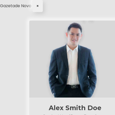
Gazetade Novo
×
S
k
i
p
t
o
c
o
n
t
e
n
t
Alex Smith Doe