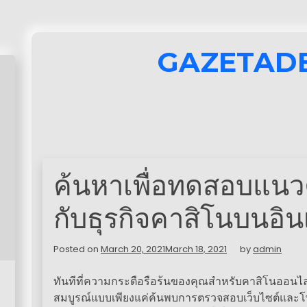
GAZETAD
ค้นหาเพื่อทดสอบแนวคิด
กับธุรกิจคาสิโนบนอิน
Posted on
March 20, 2021
March 18, 2021
by
admin
ทันทีที่ความกระตือรือร้นของคุณสำหรับคาสิโนออนไลน์
สมบูรณ์แบบเพียงแค่ค้นพบการตรวจสอบเว็บไซต์และ