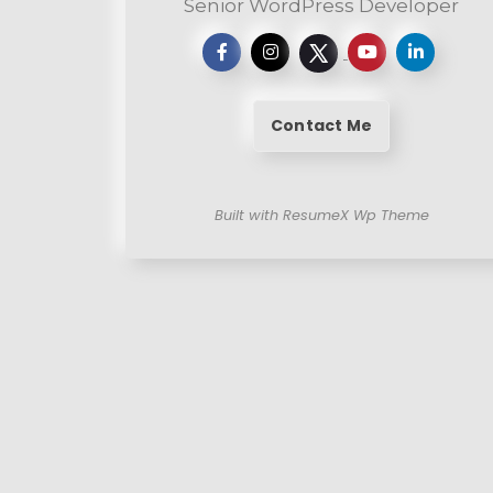
Senior WordPress Developer
Contact Me
Built with ResumeX Wp Theme