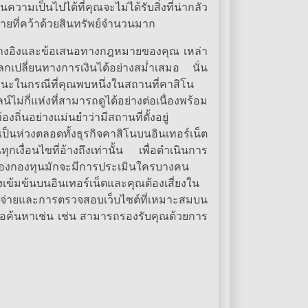
ามเป็นไปได้ที่คุณจะไม่ได้รับสิ่งที่น่ากลัว
ากมายที่คว้าด้วยสินทรัพย์จำนวนมาก
ู้อ้างอิงและข้อเสนอทางกฎหมายของคุณ เหล่า
แลกเปลี่ยนทางการเงินได้อย่างสม่ำเสมอ นั่น
ชนะในกรณีที่คุณพบหนึ่งในสถานที่คาสิโน
น์ไม่กี่แห่งที่สามารถดูได้อย่างต่อเนื่องพร้อม
ิ่นอย่างแม่นยำว่ามีสถานที่ตั้งอยู่
เป็นห่วงตลอดทั้งธุรกิจคาสิโนบนอินเทอร์เน็ต
ุกเงื่อนไขที่อ้างถึงเท่านั้น เพื่อดำเนินการ
ของกองทุนมักจะมีการประเมินใครบางคน
งเข้มข้นบนอินเทอร์เน็ตและคุณต้องเสี่ยงใน
่ายและการตรวจสอบเว็บไซต์ที่เหมาะสมบน
มือค้นหาเช่น เช่น สามารถรองรับคุณด้วยการ