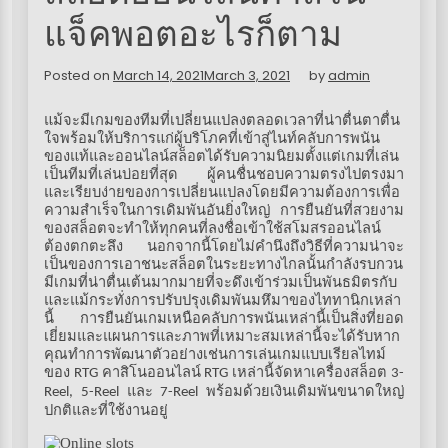
แจ็คพอตอะไรก็ตาม
Posted on
March 14, 2021
March 3, 2021
by
admin
แม้จะมีเกมของทีมที่เปลี่ยนแปลงตลอดเวลาที่น่าตื่นตาตื่น
ใจพร้อมให้บริการแก่ผู้บริโภคที่เข้าสู่ไนท์คลับการพนัน
ของแท้และออนไลน์สล็อตได้รับความนิยมตั้งแต่เกมที่เล่น
เป็นทีมที่เล่นบ่อยที่สุด
ผู้คนชื่นชอบความตรงไปตรงมา
และเรียบง่ายของการเปลี่ยนแปลงโดยมีความต้องการเพื่อ
ความสำเร็จในการเดิมพันอันยิ่งใหญ่
การยืนยันที่สวยงาม
ของสล็อตจะทำให้ทุกคนที่ลงชื่อเข้าใช้สโมสรออนไลน์
ต้องตกตะลึง
นอกจากนี้โดยไม่คำนึงถึงวิธีที่ความน่าจะ
เป็นของการเอาชนะสล็อตในระยะทางไกลนั้นกำลังรบกวน
มีเกมที่น่าตื่นเต้นมากมายที่จะดึงเข้าร่วมเป็นพันธมิตรกับ
และแม้กระทั่งการปรับปรุงเดิมพันมหึมาของไททานิกเหล่า
นี้
การยืนยันเกมเหนือคลับการพนันเหล่านี้เป็นสิ่งที่ยอด
เยี่ยมและแผนการและภาพที่เหมาะสมเหล่านี้จะได้รับหาก
คุณทำการพัฒนาตัวอย่างเช่นการเล่นเกมแบบเรียลไทม์
ของ
คาสิโนออนไลน์
เหล่านี้จัดหาเครื่องสล็อต
RTG
RTG
3-
และ
พร้อมด้วยเงินเดิมพันขนาดใหญ่
Reel, 5-Reel
7-Reel
ปกติและที่ใช้งานอยู่