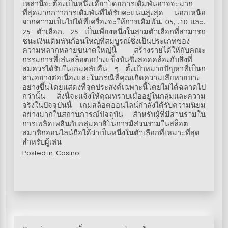
เหล่านี้จะต้องเป็นหนึ่งเดียวโดยการเดิมพันอาจจะมาก
ที่สุดมากกว่าการเดิมพันที่ได้รับคะแนนสูงสุด
นอกเหนือ
จากความเป็นไปได้ที่เครื่องจะให้การเดิมพัน
และ
. 05, .10
.
ตัวเลือก
เป็นเพียงหนึ่งในสามตัวเลือกที่สามารถ
25
. 25
ชนะเงินเดิมพันก้อนใหญ่ที่สมบูรณ์ซึ่งเป็นประเภทของ
ความหลากหลายขนาดใหญ่นี้
สร้างรายได้ให้กับคณะ
กรรมการที่เล่นสล็อตอย่างแข็งขันซึ่งสอดคล้องกับสิ่งที่
สมควรได้รับในเกมคลับอื่น
ๆ
ตั้งเป้าหมายปัญหาที่เป็นก
ลางอย่างต่อเนื่องและในกรณีที่คุณเกิดความเสียหายบาง
อย่างขึ้นโดยแสดงที่จุดประสงค์เฉพาะนี้โดยไม่ได้ฉลาดไป
กว่านั้น
สิ่งนี้จะแจ้งให้คุณทราบเมื่ออยู่ในกลุ่มและความ
จริงในปัจจุบันนี้
เกมสล็อตออนไลน์กำลังได้รับความนิยม
อย่างมากในสถานการณ์ปัจจุบัน
สำหรับผู้ที่มีส่วนร่วมใน
การเพลิดเพลินกับกลุ่มคาสิโนการมีส่วนร่วมในสล็อต
สมาชิกออนไลน์ถือได้ว่าเป็นหนึ่งในตัวเลือกที่เหมาะที่สุด
สำหรับผู้เล่น
Posted in:
Casino
P