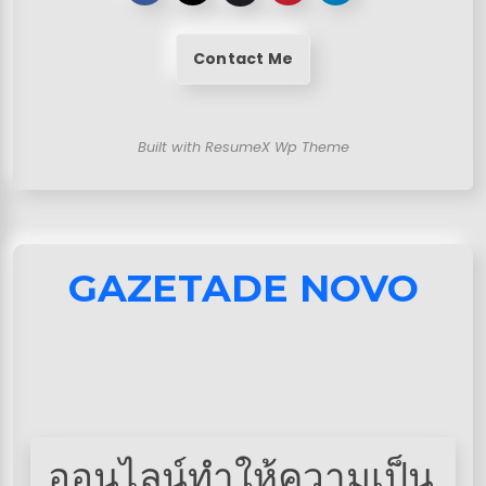
Contact Me
Built with ResumeX Wp Theme
GAZETADE NOVO
ออนไลน์ทำให้ความเป็น