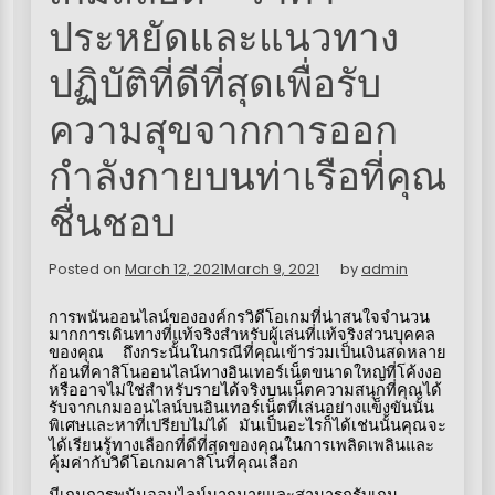
ประหยัดและแนวทาง
ปฏิบัติที่ดีที่สุดเพื่อรับ
ความสุขจากการออก
กำลังกายบนท่าเรือที่คุณ
ชื่นชอบ
Posted on
March 12, 2021
March 9, 2021
by
admin
การพนันออนไลน์ขององค์กรวิดีโอเกมที่น่าสนใจจำนวน
มากการเดินทางที่แท้จริงสำหรับผู้เล่นที่แท้จริงส่วนบุคคล
ของคุณ
ถึงกระนั้นในกรณีที่คุณเข้าร่วมเป็นเงินสดหลาย
ก้อนที่คาสิโนออนไลน์ทางอินเทอร์เน็ตขนาดใหญ่ที่โค้งงอ
หรืออาจไม่ใช่สำหรับรายได้จริงบนเน็ตความสนุกที่คุณได้
รับจากเกมออนไลน์บนอินเทอร์เน็ตที่เล่นอย่างแข็งขันนั้น
พิเศษและหาที่เปรียบไม่ได้
มันเป็นอะไรก็ได้เช่นนั้นคุณจะ
ได้เรียนรู้ทางเลือกที่ดีที่สุดของคุณในการเพลิดเพลินและ
คุ้มค่ากับวิดีโอเกมคาสิโนที่คุณเลือก