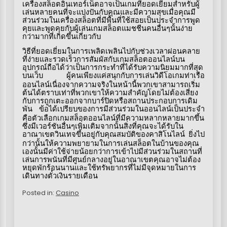
เครื่องสล็อตอินเทอร์เน็ตอาจเป็นเกมที่ยอดเยี่ยมสำหรับผู้
เล่นหลายคนที่จะแบ่งปันกับคุณและมีความสุขเมื่อคุณมี
ส่วนร่วมในเครื่องสล็อตที่มีพื้นที่ใช้สอยเป็นประจำการพูด
คุยและพูดคุยกับผู้เล่นเกมสล็อตแมชชีนคนอื่นๆนั้นง่าย
กว่ามากที่เกิดขึ้นเกี่ยวกับ
วิธีที่ยอดเยี่ยมในการเพลิดเพลินไปกับช่วงเวลาผ่อนคลาย
ที่ง่ายและรวดเร็วการสัมผัสกับเกมสล็อตออนไลน์บน
อุปกรณ์ถือได้ว่าเป็นการกระทำที่ได้รับความนิยมมากที่สุด
บนเว็บ
ผู้คนเพียงแค่สนุกกับการเล่นวิดีโอเกมท่าเรือ
ออนไลน์เนื่องจากความจริงในหน้านี้พวกเขาสามารถเริ่ม
ต้นได้ตราบเท่าที่พวกเขาให้ความสำคัญโดยไม่ต้องเสี่ยง
กับการถูกเตะออกจากบาร์ปิดหรือสถานประกอบการเดิม
พัน
ข้อได้เปรียบของการมีส่วนร่วมในออนไลน์เป็นประจำ
คือตัวเลือกเกมสล็อตออนไลน์ที่มีความหลากหลายมากขึ้น
ซึ่งมีเวอร์ชันอื่นๆเพิ่มเติมจากนั้นสิ่งที่คุณจะได้รับใน
อาณาเขตวินเทจขึ้นอยู่กับคุณสมบัติของคาสิโนไลน์
ยิ่งไป
กว่านั้นให้ความพยายามในการเล่นสล็อตในบ้านของคุณ
เองนั้นมีค่าใช้จ่ายน้อยกว่าการเข้าไปมีส่วนร่วมในสถานที่
เล่นการพนันที่มีศูนย์กลางอยู่ในอาณาเขตคุณอาจไม่ต้อง
หยุดพักร้อนนานและใช้ทรัพยากรที่ไม่มีจุดหมายในการ
เดินทางตั๋วเงินรายเดือน
Posted in:
Casino