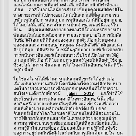
มีเกมการพนันออนไลน์มากมายและสามารถรับเกม
ออนไลน์มากมายเพื่อสร้างตัวเลือกที่ดีจากนักกีฬาที่ยอด
เยี่ยม
คาสิโนออนไลน์การสำรองข้อมูลคุณสมบัติคาสิโน
ทางกายภาพทั่วไปทางออนไลน์เป็นสถานที่ที่คุณสามารถ
เพลิดเพลินกับการเล่นเกมการพนันออนไลน์ที่มีอยู่มากมาย
ได้โดยไม่ต้องมีอำนาจในการเป็นเจ้าของเฟอร์นิเจอร์ใน
บ้าน
มีคุณสมบัติหลายอย่างของวิดีโอเกมธุรกิจการเดิม
พันออนไลน์นอกเหนือจากความสะดวกสบายในการสัมผัส
กับชื่อวิดีโอเกมที่ดีที่สุดของคุณตามตัวเลือกส่วนบุคคล
ของคุณและความชอบส่วนบุคคลนั้นเป็นสิ่งที่สำคัญและน่า
ดึงดูดที่สุด
มีสิทธิประโยชน์อื่นๆอีกมากมายที่เกี่ยวข้องกับ
การพนันทางอินเทอร์เน็ตเช่นบางเว็บไซต์เปิดโอกาสให้ผู้
เล่นเกมมีตัวเลือกวิดีโอเกมภาพยนตร์โดยไม่เสียค่าใช้จ่าย
ซึ่งจะไม่สามารถจินตนาการได้ในคาสิโนอินเทอร์เน็ตที่ขึ้น
อยู่กับพื้นที่
ไม่ใช่แค่ใครก็ได้ที่สามารถเล่นเกมที่เขารักได้อย่างต่อ
เนื่องเป็นเวลานานเกินไปโดยไม่ต้องใช้ความรู้สึกประหม่า
แต่ในการรวมสามารถเชื่อมต่อกับบุคคลอื่นที่ได้รับความ
สนใจเช่นเดียวกับที่อาจมี
นักกีฬาที่ใช้
่joker 2019
ประโยชน์จากการเล่นเกมคาสิโนทางอินเทอร์เน็ตเพื่อ
หาเงินหรืออาจจะเป็นคนอื่นๆที่เพียงแค่เข้าร่วมเพื่อความ
บันเทิงก็สามารถเพลิดเพลินไปกับข้อได้เปรียบของ
อินเทอร์เน็ตทั่วโลกในเกมคาสิโนออนไลน์ที่มีส่วนร่วมใน
การใช้เวลากับทุกคนสมาชิกในครอบครัวของคุณแม้ว่า
ความทุกข์ทรมานจากชื่อเกมออนไลน์ที่คุณเลือกนั้นเป็น
ความรู้สึกไม่สบายที่ยอดเยี่ยมแต่เป็นความรู้สึกที่แท้จริง
ของการอยู่ร่วมกันซึ่งมีส่วนร่วมกับการเติมเต็มภายใน
บน