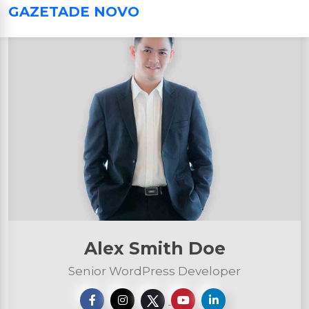
S
GAZETADE NOVO
k
i
p
t
o
c
o
n
t
e
n
t
Alex Smith Doe
Senior WordPress Developer