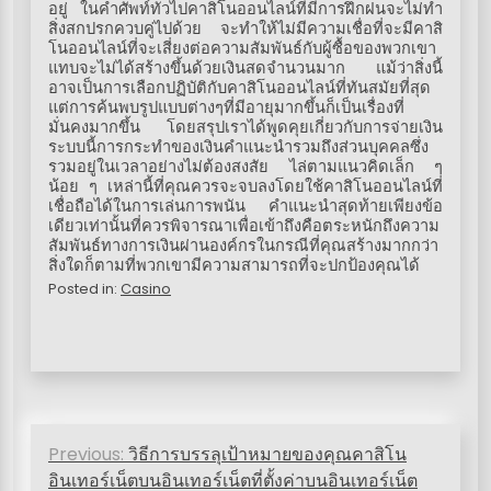
อยู่
ในคำศัพท์ทั่วไปคาสิโนออนไลน์ที่มีการฝึกฝนจะไม่ทำ
สิ่งสกปรกควบคู่ไปด้วย
จะทำให้ไม่มีความเชื่อที่จะมีคาสิ
โนออนไลน์ที่จะเสี่ยงต่อความสัมพันธ์กับผู้ซื้อของพวกเขา
แทบจะไม่ได้สร้างขึ้นด้วยเงินสดจำนวนมาก
แม้ว่าสิ่งนี้
อาจเป็นการเลือกปฏิบัติกับคาสิโนออนไลน์ที่ทันสมัยที่สุด
แต่การค้นพบรูปแบบต่างๆที่มีอายุมากขึ้นก็เป็นเรื่องที่
มั่นคงมากขึ้น
โดยสรุปเราได้พูดคุยเกี่ยวกับการจ่ายเงิน
ระบบนี้การกระทำของเงินคำแนะนำรวมถึงส่วนบุคคลซึ่ง
รวมอยู่ในเวลาอย่างไม่ต้องสงสัย
ไล่ตามแนวคิดเล็ก
ๆ
น้อย
ๆ
เหล่านี้ที่คุณควรจะจบลงโดยใช้คาสิโนออนไลน์ที่
เชื่อถือได้ในการเล่นการพนัน
คำแนะนำสุดท้ายเพียงข้อ
เดียวเท่านั้นที่ควรพิจารณาเพื่อเข้าถึงคือตระหนักถึงความ
สัมพันธ์ทางการเงินผ่านองค์กรในกรณีที่คุณสร้างมากกว่า
สิ่งใดก็ตามที่พวกเขามีความสามารถที่จะปกป้องคุณได้
Posted in:
Casino
P
Previous:
วิธีการบรรลุเป้าหมายของคุณคาสิโน
o
อินเทอร์เน็ตบนอินเทอร์เน็ตที่ตั้งค่าบนอินเทอร์เน็ต