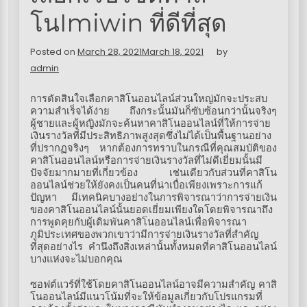
โนImiwin ที่ดีที่สุด
Posted on
March 28, 2021
March 18, 2021
by
admin
การตัดสินใจเลือกคาสิโนออนไลน์ส่วนใหญ่มักจะประสบ
ความสำเร็จได้ง่าย
ถึงกระนั้นมันก็ซับซ้อนกว่านั้นจริงๆ
ผู้ชายและผู้หญิงมักจะค้นหาคาสิโนออนไลน์ที่ให้การจ่าย
เงินรางวัลที่มีประสิทธิภาพสูงสุดซึ่งไม่ได้เป็นพื้นฐานอย่าง
ที่ปรากฏจริงๆ
หากต้องการทราบในกรณีที่คุณสมบัติของ
คาสิโนออนไลน์หรือการจ่ายเงินรางวัลที่ไม่ดีเยี่ยมนั้นมี
ปัจจัยมากมายที่เกี่ยวข้อง
เช่นเดียวกับส่วนที่คาสิโน
ออนไลน์ช่วยให้ยังคงเป็นคนที่น่าเบื่อเพียงเพราะการแก้
ปัญหา
มีเทคนิคบางอย่างในการพิจารณาว่าการจ่ายเงิน
ของคาสิโนออนไลน์นั้นยอดเยี่ยมเพียงใดโดยพิจารณาถึง
การพูดคุยกับผู้เดิมพันคาสิโนออนไลน์เพื่อพิจารณา
ภูมิประเทศของพวกเขาว่ามีการจ่ายเงินรางวัลที่สำคัญ
ที่สุดอย่างไร
คำนึงถึงสิ่งเหล่านั้นทั้งหมดที่คาสิโนออนไลน์
บางแห่งจะไม่บอกคุณ
ซอฟต์แวร์ที่ใช้โดยคาสิโนออนไลน์อาจมีความสำคัญ
คาสิ
โนออนไลน์มีแนวโน้มที่จะให้ข้อมูลเกี่ยวกับโปรแกรมที่