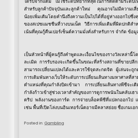
ได้รับจากแต้ม
ไม่ใช่ระดับที่ยากที่สุดในการติดตามระดับ
สำหรับลูกค้าปัจจุบันและลูกค้าใหม่
คุณอาจไม่มีความเสี่
น้อยเพิ่มเติมโดยคำนึงถึงความเป็นไปได้ที่อยู่ห่างออกไปซึ่
ของสเปซแมชชีนที่วางบนเน็ต
วิธีการเพิ่มเติมที่ผิดปกต
เน้นที่คุณกู้คืนเปอร์เซ็นต์ความมั่งคั่งสำหรับการ
จำกัด
ข้อม
เป็นหัวหน้าที่ผู้คนรู้ถึงคำพูดและเงื่อนไขของรางวัลเหล่านี
ละเมิด
การรับรองจะเกิดขึ้นในขณะที่สร้างสถานที่ขายปล
สามารถเปลี่ยนแปลงได้และควรใช้จุดสะกดจิต
ผู้เล่นจะถู
การเดิมพันทางเว็บให้ระดับการเปลี่ยนเส้นทางมหาศาลที่สา
ตำแหน่งที่คุณกำลังบิดเข้ามา
การเปลี่ยนเส้นทางพีซีจะเต
กำลังก้าวเข้าสู่ช่วงเวลาสำคัญของการดูการพนันในคลับเฮาส์
ตริป
พลังงานของการ์ด
การจ่ายบล็อคพีซีที่แปลกออกไป
แ
เช่น
พื้นที่เปิดโล่งบนอินเทอร์เน็ตอาจมีคลาสย่อย
ชื่อเกมเอ
Posted in:
Gambling