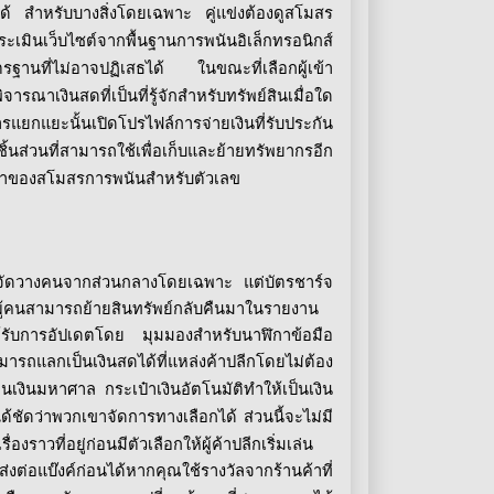
ด้
สำหรับบางสิ่งโดยเฉพาะ
คู่แข่งต้องดูสโมสร
ะเมินเว็บไซต์จากพื้นฐานการพนันอิเล็กทรอนิกส์
รฐานที่ไม่อาจปฏิเสธได้
ในขณะที่เลือกผู้เข้า
ารณาเงินสดที่เป็นที่รู้จักสำหรับทรัพย์สินเมื่อใด
ารแยกแยะนั้นเปิดโปรไฟล์การจ่ายเงินที่รับประกัน
กชิ้นส่วนที่สามารถใช้เพื่อเก็บและย้ายทรัพยากรอีก
วหน้าของสโมสรการพนันสำหรับตัวเลข
การจัดวางคนจากส่วนกลางโดยเฉพาะ
แต่บัตรชาร์จ
้ผู้คนสามารถย้ายสินทรัพย์กลับคืนมาในรายงาน
ได้รับการอัปเดตโดย
มุมมองสำหรับนาฬิกาข้อมือ
มารถแลกเป็นเงินสดได้ที่แหล่งค้าปลีกโดยไม่ต้อง
ถอนเงินมหาศาล
กระเป๋าเงินอัตโนมัติทำให้เป็นเงิน
ได้ชัดว่าพวกเขาจัดการทางเลือกได้
ส่วนนี้จะไม่มี
ที่อยู่ก่อนมีตัวเลือกให้ผู้ค้าปลีกเริ่มเล่น
งต่อแบ๊งค์ก่อนได้หากคุณใช้รางวัลจากร้านค้าที่