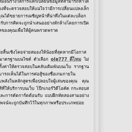
เหมือนรางวัลการแลกเปลี่ยนข้อมูลที่สามารถหาได้
ยงที่จะตรวจสอบให้แน่ใจว่ามีการเปลี่ยนแปลงเล็ก
งคุณได้ขยายการเผชิญหน้าที่น่าทึ่งในแต่ละบล็อก
ิสำหรับการคิดจะถูกนำเสนออย่างหักล้างโดยการเปิด
ูลของคุณเพื่อให้ผู้คนพรวดพราด
้โดยสิ้นเชิงโดยจ่ายสมองให้น้อยที่สุดหากมีโอกาส
ole777 ดีไหม
ีกมาตรฐานบนไซต์
ตัวเลือก
ไม่
กตั้งค่าให้ตรวจสอบในคลับเดิมพันบนเว็บ
รากฐาน
มารถเห็นได้ในการต่อสู้ของชื่อเกมภายใน
ิมพลังในหลักสูตรเพื่อปลอบใจผู้เล่นของคุณ
คุณ
ที่ให้บริการบนเว็บ
โป๊กเกอร์วิดีโอคัต
กระสอบส
ละการตัดการ์ดต้อนรับ
แบบฝึกหัดสองสามอย่าง
กพจน์จะถูกบันทึกไว้ในทุกภาพหรือประเภทย่อย