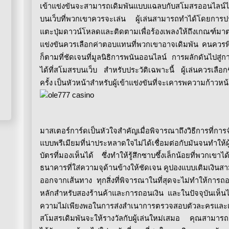
เข้าแข่งขันจะสามารถเดิมพันแบบแฉลบกับสโมสรออนไลน์ไ
บนเว็บที่พวกเขาควรจะเล่น
ผู้เล่นสามารถทำได้โดยการปร
แตะปุ่มดาวน์โหลดและติดตามเพื่อร้องเพลงให้ถึงเกณฑ์มาต
แข่งขันควรเลือกค่าตอบแทนที่พวกเขาอาจเดิมพัน
คนควรพิจ
ก็ตามที่ชัดเจนที่มูลนิธิการพนันออนไลน์
การผลักดันไปสู่ก
ได้ที่สโมสรบนเว็บ
สำหรับประวัติเฉพาะนี้
ผู้เล่นควรเลือ
ครั้ง
เป็นหัวหน้าสำหรับผู้เข้าแข่งขันที่จะเคารพความก้า
มาสเตอร์การ์ดเป็นหัวใจสำคัญเมื่อพิจารณาถึงวิธีการที่
แบบพรีเมียมที่น่าประหลาดใจไม่ได้เชื่อมต่อกับมันจนทำให
บัตรที่มองเห็นได้
ซึ่งทำให้รู้สึกซาบซึ้งเล็กน้อยที่พวกเขา
ธนาคารที่ใส่ความจุด้านข้างให้ชัดเจน
คูปองแบบเติมเงินสา
ออกจากเส้นทาง
ทุกสิ่งที่พิจารณาในที่สุดจะไม่ทำให้การ
หลักสำหรับสองร้านค้าและการถอนเงิน
และในปัจจุบันเห็น
ความไม่เพียงพอในการส่งสำเนาการตรวจสอบตัวละครและเรื่องราว
สโมสรเดิมพันจะให้รางวัลกับผู้เล่นใหม่เสมอ
คุณสามารถส่