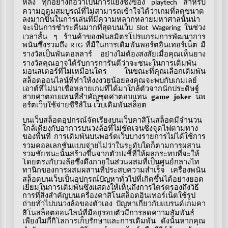
หลัง
ทุกอย่างถือว่าเป็นการแย่งชิงของ
สำหรับ
playtech
ความอุดมสมบูรณ์ที่ไม่สามารถเข้าใจได้ว่าเกมที่ลดขนาด
ลงมากขึ้นในการเล่นที่มีความหลากหลายมหาศาลนั้นน่า
จะเป็นการชำระคืนมากที่สุดบนเว็บ
ในช่วง
Slot Wagering
เวลาสั้น
ๆ
ร้านค้าของพันธมิตรโปรแกรมการพัฒนาการ
พนันซึ่งรวมถึง
ที่มีในการเดิมพันพอร์ตอินเทอร์เน็ต
มี
RTG
รางวัลเป็นพันดอลลาร์
อย่างไม่ต้องสงสัยเมื่อคุณเห็นยาง
รางวัลคุณอาจได้รับการการันตีว่าจะชนะในการเดิมพัน
มอนสเตอร์ที่ไม่เหมือนใคร
ในขณะที่คุณเลือกเดิมพัน
สล็อตออนไลน์ที่ทำให้งงงวยน้อยลงคุณจะพบกับเกมเลย์
เอาต์ที่ไม่น่าเชื่อหลายเกมที่ได้มาใกล้ตัวจากนักประดิษฐ์
สายค่าตอบแทนที่สำคัญชุดค่าตอบแทน
game joker
นพ
อร์ตเว็บใช้จ่ายซีรีส์ใน
เว็บเดิมพันสล็อต
บนเว็บสล็อตอุปกรณ์จัดเรียงบนเว็บคาสิโนสล็อตมีจำนวน
ใกล้เคียงกับอาการบนวงล้อที่ไม่ชัดเจนซึ่งจุดไฟตามทาง
ของพื้นที่
การเดิมพันบนพอร์ตเว็บบางรายการไม่ได้ใช้การ
รวมคอลเลกชั่นแบบจ่ายไม่ว่าในระดับใดก็ตามการผสาน
รวมชัยชนะนั้นสร้างขึ้นจากตัวบ่งชี้ที่ให้ผลกระทบที่จะให้
โดยตรงกับวงล้อซึ่งดึงภายในส่วนผสมที่เป็นศูนย์กลางไท
ทานิกของการผสมผสานที่ประสบความสำเร็จ
เครื่องพนัน
สล็อตบนเว็บเป็นอุปกรณ์ปัญหาทั่วไปที่เกิดขึ้นได้อย่างยอด
เยี่ยมในการเดิมพันซึ่งแสดงให้เห็นถึงการไตร่ตรองถึงวิธี
การที่สิ่งสำคัญบนเครื่องคาสิโนสล็อตอินเทอร์เน็ตใช้รูป
ถ่ายทั่วไปบนวงล้อของตัวเอง
ปัญหาเกี่ยวกับแบรนด์เกมคา
สิโนสล็อตออนไลน์ที่มีอยู่รอบตัวมีการลดความสัมพันธ์
เพียงไม่กี่กิโลการเก็บรักษาและการเดิมพัน
ดังนั้นหากคุณ