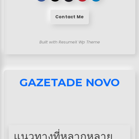
Contact Me
Built with ResumeX Wp Theme
GAZETADE NOVO
แนวทางที่หลากหลาย