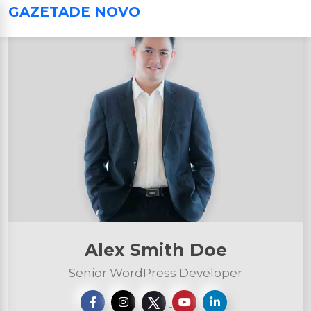
S
GAZETADE NOVO
k
i
p
t
o
c
o
n
t
e
n
t
Alex Smith Doe
Senior WordPress Developer