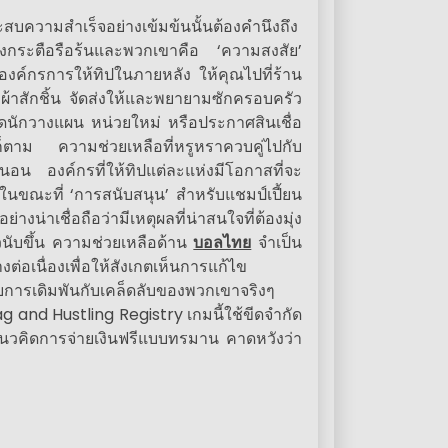
สบความสำเร็จอย่างเข้มข้นนั้นต้องคำนึงถึง
งกระตือรือร้นและพวกเขาคือ ‘ความสงสัย’
บองค์กรการให้ทิปในภายหลัง ให้คุณไปที่ร้าน
สื้อผ้าสักชิ้น จัดส่งให้และพยายามซักครอบครัว
ุดนักวางแผน หน่วยใหม่ หรือประกาศสินเชื่อ
ตาม ความช่วยเหลือที่หรูหราควบคู่ไปกับ
น่นอน องค์กรที่ให้ทิปแต่ละแห่งมีโอกาสที่จะ
ในขณะที่ ‘การสนับสนุน’ สำหรับแชมป์เปี้ยน
งน่าเชื่อถือว่ามีเหตุผลที่น่าสนใจที่ต้องมุ่ง
าวนับขึ้น ความช่วยเหลือด้าน
บอลไทย
จำเป็น
่อเนื่องเพื่อให้สังเกตเห็นการแก้ไข
การเดิมพันกับเคล็ดลับของพวกเขาจริงๆ
 and Hustling Registry เกมนี้ใช้ขีดจำกัด
แนวคิดการจ่ายเงินฟรีแบบทรมาน คาดหวังว่า