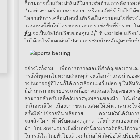
ก็ตามอาจเป็นเรื่องน่ายินดีในการต่อต้าน การคัดกรอง
กันอย่างรวดเร็วและง่ายดาย หรือผลลัพธ์ที่เป็นไปได้
โอกาสที่การเคลื่อนไหวที่แท้จริงเป็นความสนใจที่ตร
แดนแห่งนี้ที่เน้นโครงการและการแข่งขันที่ร่ำรวย
หุ้น
จะเป็นข้อได้เปรียบของคุณ 3/1 ที่ Carlisle เปรียบได
ไม่ได้อะไรที่แตกต่างไปจากการชนะในหลักสูตรเข้มข้นท
อย่างไรก็ตาม เพื่อการตรวจสอบที่สำคัญของเราและ
กรณีที่ทุกคนไม่ทราบสาเหตุว่าจะเลือกคำแนะนำของต
วงในอาจอยู่ที่ไหนก็ได้ การเลือกแยงกี้แปลก ๆ ในคืนวัน
มีอำนาจมากมายประเภทนี้อย่างแน่นอนในยุคของเราผ
สามารถสำหรับเคล็ดลับการพุ่งพล่านของม้า โต๊ะทำงา
ว่าในกรณีใด เนื่องจากขนาดแสดงให้เห็นว่าคนวงในจ
ครั้งมีค่าใช้จ่ายที่น่าเสียดาย ความจริงได้รับการต
ผลผลิตใด ๆ ที่ได้รับตลอดฤดูกาล โต๊ะทำงานสองสามโ
ม้า โดยเฉพาะอย่างยิ่งสิ่งเหล่านี้สามารถตัดสินได้ว่าพ
ในกรณีใด โดยทั่วไปแล้วจะไม่ก่อให้เกิดข้อได้เปรียบที่น่