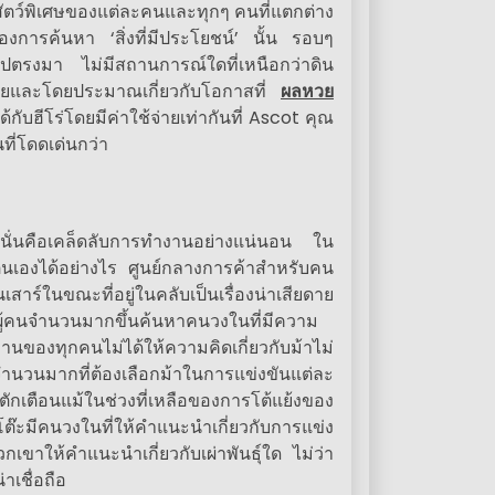
สัตว์พิเศษของแต่ละคนและทุกๆ คนที่แตกต่าง
ของการค้นหา ‘สิ่งที่มีประโยชน์’ นั้น รอบๆ
งไปตรงมา ไม่มีสถานการณ์ใดที่เหนือกว่าดิน
 โดยและโดยประมาณเกี่ยวกับโอกาสที่
ผลหวย
้กับฮีโร่โดยมีค่าใช้จ่ายเท่ากันที่ Ascot คุณ
ี่โดดเด่นกว่า
นั่นคือเคล็ดลับการทำงานอย่างแน่นอน ใน
นเองได้อย่างไร ศูนย์กลางการค้าสำหรับคน
เสาร์ในขณะที่อยู่ในคลับเป็นเรื่องน่าเสียดาย
ู้คนจำนวนมากขึ้นค้นหาคนวงในที่มีความ
นของทุกคนไม่ได้ให้ความคิดเกี่ยวกับม้าไม่
ำนวนมากที่ต้องเลือกม้าในการแข่งขันแต่ละ
ักเตือนแม้ในช่วงที่เหลือของการโต้แย้งของ
ต๊ะมีคนวงในที่ให้คำแนะนำเกี่ยวกับการแข่ง
วกเขาให้คำแนะนำเกี่ยวกับเผ่าพันธุ์ใด ไม่ว่า
าเชื่อถือ