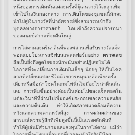
หนึ่งของการเดิมพันแต่ละครั้งที่ผู้เล่นวางไว้จะถูกเพิ่ม
เข้าไปในเงินกองกลาง การเติบโตของชุมชนนี้มักจะ
นำไปสู่เงินรางวัลที่น่าอัศจรรย์ซึ่งสามารถเข้าถึง
บุคคลทางดาราศาสตร์ โดยเข้าถึงความปรารถนา
ของมนุษย์สากลที่จะฝันใหญ่
การไล่ตามอะดรีนาลีนที่พลุ่งพล่านเพื่อรับรางวัลแจ็ค
พอตแบบโปรเกรสซีฟบนแพลตฟอร์มอย่าง
ตรวจเลข
ถือเป็นสิ่งดึงดูดใจของนักพนันอย่างปฏิเสธไม่ได้
โอกาสที่จะเปลี่ยนการเดิมพันเล็กๆ น้อยๆ ให้เป็นโชค
ลาภที่เปลี่ยนแปลงชีวิตด้วยการหมุนวงล้อเพียงครั้ง
เดียวหรือมือนำโชคในเกมไพ่นั้นไม่มีอะไรน่าตื่นเต้น
เลย การเพิ่มขึ้นอย่างค่อยเป็นค่อยไปของแจ็คพอตใน
แต่ละวินาทีที่ผ่านไปเพิ่มองค์ประกอบของความสงสัย
และความตื่นเต้น ทำให้เกิดสภาพแวดล้อมที่ความ
หวังและความคาดหวังมีสูง การผสมผสานของ
อารมณ์ความรู้สึกที่เพิ่มสูงขึ้นนี้เป็นแรงผลักดันที่
ทำให้ผู้เล่นมีส่วนร่วมและลงทุนในการไล่ตาม แม้ว่า
โอกาสที่จะโดนแจ็กพอตที่ยากจะเข้าใจยังมีน้อย