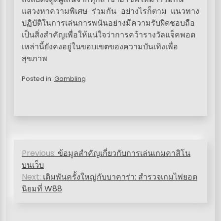
แสวงหาความพิเศษ ร่วมกัน อย่างไรก็ตาม แนวทาง
ปฏิบัติในการเล่นการพนันอย่างมีความรับผิดชอบถือ
เป็นสิ่งสำคัญเพื่อให้แน่ใจว่าการคว้ารางวัลแจ็คพอต
เหล่านี้ยังคงอยู่ในขอบเขตของความบันเทิงเพื่อ
สุขภาพ
Posted in:
Gambling
P
Previous:
ข้อมูลสำคัญเกี่ยวกับการเล่นเกมคาสิโน
o
บนเว็บ
s
Next:
เดิมพันครั้งใหญ่กับบาคาร่า: สำรวจเกมไพ่ยอด
นิยมที่ W88
t
n