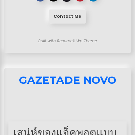
Contact Me
Built with ResumeX Wp Theme
GAZETADE NOVO
เสน่ห์ของแจ็คพอตแบบ