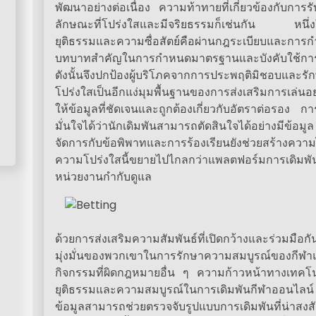
พัฒนาอย่างต่อเนื่อง ความท้าทายที่เกี่ยวข้องกับกา
ลักษณะที่โปร่งใสและมีจริยธรรมก็เช่นกัน หนึ่งใ
ยุติธรรมและความซื่อสัตย์คือผ่านกฎระเบียบและการ
บทบาทสำคัญในการกำหนดมาตรฐานและบังคับใช้การปฏ
ดังนั้นจึงปกป้องผู้บริโภคจากการประพฤติมิชอบและ
โปร่งใสเป็นอีกแง่มุมพื้นฐานของการส่งเสริมการเล่น
ให้ข้อมูลที่ชัดเจนและถูกต้องเกี่ยวกับอัตราต่อรอง 
มั่นใจได้ว่านักเดิมพันสามารถตัดสินใจได้อย่างมีข
จัดการกับข้อพิพาทและการร้องเรียนยังช่วยสร้างความ
ความโปร่งใสนี้ขยายไปไกลกว่าแพลตฟอร์มการเดิมพัน
หน่วยงานกำกับดูแล
ด้วยการส่งเสริมความสัมพันธ์ที่เปิดกว้างและร่วมมือ
มุ่งมั่นของพวกเขาในการรักษาความสมบูรณ์ของกีฬา
กิจกรรมที่ผิดกฎหมายอื่น ๆ ความก้าวหน้าทางเทคโน
ยุติธรรมและความสมบูรณ์ในการเดิมพันกีฬาออนไลน์ ก
ข้อมูลสามารถช่วยตรวจจับรูปแบบการเดิมพันที่น่าสงสั