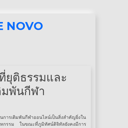
E NOVO
ี่ยุติธรรมและ
ิมพันกีฬา
นการเดิมพันกีฬาออนไลน์เป็นสิ่งสำคัญยิ่งใน
กรรม ในขณะที่ภูมิทัศน์ดิจิทัลยังคงมีการ