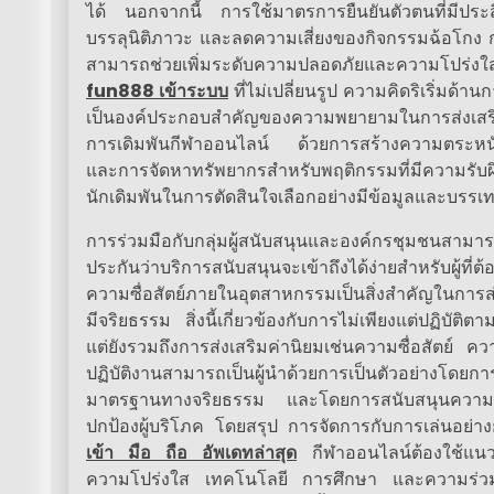
ได้ นอกจากนี้ การใช้มาตรการยืนยันตัวตนที่มีประส
บรรลุนิติภาวะ และลดความเสี่ยงของกิจกรรมฉ้อโกง ก
สามารถช่วยเพิ่มระดับความปลอดภัยและความโป
fun888 เข้าระบบ
ที่ไม่เปลี่ยนรูป ความคิดริเริ่มด
เป็นองค์ประกอบสำคัญของความพยายามในการส่งเสริมก
การเดิมพันกีฬาออนไลน์ ด้วยการสร้างความตระหนักรู้เ
และการจัดหาทรัพยากรสำหรับพฤติกรรมที่มีความรั
นักเดิมพันในการตัดสินใจเลือกอย่างมีข้อมูลและบรรเ
การร่วมมือกับกลุ่มผู้สนับสนุนและองค์กรชุมชนสามา
ประกันว่าบริการสนับสนุนจะเข้าถึงได้ง่ายสำหรับผู้ที่
ความซื่อสัตย์ภายในอุตสาหกรรมเป็นสิ่งสำคัญในการส
มีจริยธรรม สิ่งนี้เกี่ยวข้องกับการไม่เพียงแต่ปฏิบัติตา
แต่ยังรวมถึงการส่งเสริมค่านิยมเช่นความซื่อสัตย์ ควา
ปฏิบัติงานสามารถเป็นผู้นำด้วยการเป็นตัวอย่างโดยก
มาตรฐานทางจริยธรรม และโดยการสนับสนุนความคิดริ
ปกป้องผู้บริโภค โดยสรุป การจัดการกับการเล่นอย่า
เข้า มือ ถือ อัพเดทล่าสุด
กีฬาออนไลน์ต้องใช้แนว
ความโปร่งใส เทคโนโลยี การศึกษา และความร่วม