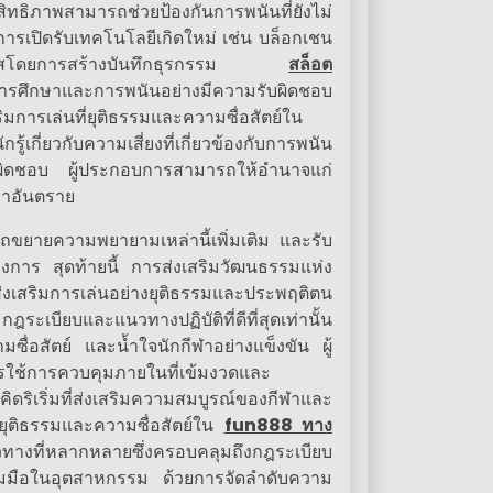
ิทธิภาพสามารถช่วยป้องกันการพนันที่ยังไม่
ารเปิดรับเทคโนโลยีเกิดใหม่ เช่น บล็อกเชน
ร่งใสโดยการสร้างบันทึกธุรกรรม
สล็อต
้านการศึกษาและการพนันอย่างมีความรับผิดชอบ
ารเล่นที่ยุติธรรมและความซื่อสัตย์ใน
กี่ยวกับความเสี่ยงที่เกี่ยวข้องกับการพนัน
บผิดชอบ ผู้ประกอบการสามารถให้อำนาจแก่
ทาอันตราย
รถขยายความพยายามเหล่านี้เพิ่มเติม และรับ
ต้องการ สุดท้ายนี้ การส่งเสริมวัฒนธรรมแห่ง
่งเสริมการเล่นอย่างยุติธรรมและประพฤติตน
มกฎระเบียบและแนวทางปฏิบัติที่ดีที่สุดเท่านั้น
มซื่อสัตย์ และน้ำใจนักกีฬาอย่างแข็งขัน ผู้
ารใช้การควบคุมภายในที่เข้มงวดและ
เริ่มที่ส่งเสริมความสมบูรณ์ของกีฬาและ
งยุติธรรมและความซื่อสัตย์ใน
fun888 ทาง
ทางที่หลากหลายซึ่งครอบคลุมถึงกฎระเบียบ
มือในอุตสาหกรรม ด้วยการจัดลำดับความ