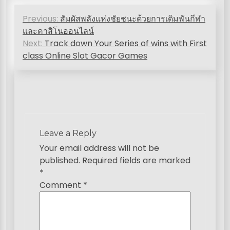
P
Previous:
สัมผัสพลังแห่งชัยชนะด้วยการเดิมพันกีฬา
o
และคาสิโนออนไลน์
s
Next:
Track down Your Series of wins with First
class Online Slot Gacor Games
t
n
a
v
i
Leave a Reply
g
Your email address will not be
published.
Required fields are marked
a
*
t
Comment
*
i
o