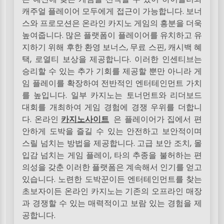
캐주얼 플레이어 모두에게 접근이 가능합니다. 보너
스와 프로모션은 온라인 카지노 게임의 흥분을 더욱
높여줍니다. 많은 플랫폼이 플레이어를 유치하고 유
지하기 위해 후한 환영 보너스, 무료 스핀, 캐시백 혜
택, 로열티 보상을 제공합니다. 이러한 인센티브는
승리할 수 있는 추가 기회를 제공할 뿐만 아니라 게
임 플레이를 확장하여 전반적인 엔터테인먼트 가치
를 높입니다. 일부 카지노는 토너먼트와 리더보드
대회를 개최하여 게임 경험에 경쟁 우위를 더합니
다. 온라인
카지노사이트
은 플레이어가 집에서 편
안하게 도박을 즐길 수 있는 안전하고 보안적이며
스릴 넘치는 방법을 제공합니다. 고급 보안 조치, 몰
입감 넘치는 게임 플레이, 타의 추종을 불허하는 편
의성을 갖춘 이러한 플랫폼은 계속해서 인기를 얻고
있습니다. 노련한 도박꾼이든 엔터테인먼트를 찾는
초보자이든 온라인 카지노는 기존의 오프라인 매장
과 경쟁할 수 있는 매력적이고 보람 있는 경험을 제
공합니다.