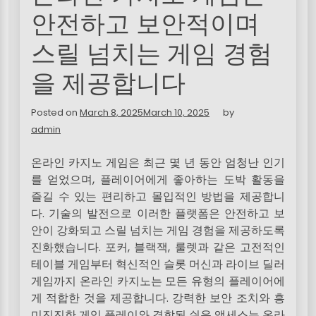
안전하고 보안적이며
스릴 넘치는 게임 경험
을 제공합니다
Posted on
March 8, 2025
March 10, 2025
by
admin
온라인 카지노 게임은 최근 몇 년 동안 엄청난 인기
를 얻었으며, 플레이어에게 좋아하는 도박 활동을
즐길 수 있는 편리하고 몰입적인 방법을 제공합니
다. 기술의 발전으로 이러한 플랫폼은 안전하고 보
안이 강화되고 스릴 넘치는 게임 경험을 제공하도록
진화했습니다. 포커, 블랙잭, 룰렛과 같은 고전적인
테이블 게임부터 혁신적인 슬롯 머신과 라이브 딜러
게임까지 온라인 카지노는 모든 유형의 플레이어에
게 적합한 것을 제공합니다. 강력한 보안 조치와 흥
미진진한 게임 플레이와 결합된 쉬운 액세스는 온라