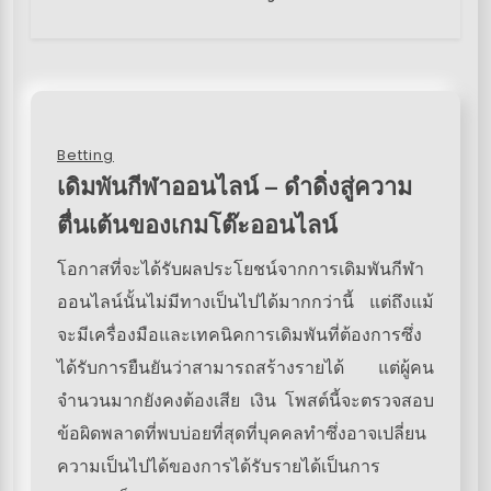
Betting
เดิมพันกีฬาออนไลน์ – ดำดิ่งสู่ความ
ตื่นเต้นของเกมโต๊ะออนไลน์
โอกาสที่จะได้รับผลประโยชน์จากการเดิมพันกีฬา
ออนไลน์นั้นไม่มีทางเป็นไปได้มากกว่านี้ แต่ถึงแม้
จะมีเครื่องมือและเทคนิคการเดิมพันที่ต้องการซึ่ง
ได้รับการยืนยันว่าสามารถสร้างรายได้ แต่ผู้คน
จำนวนมากยังคงต้องเสีย เงิน โพสต์นี้จะตรวจสอบ
ข้อผิดพลาดที่พบบ่อยที่สุดที่บุคคลทำซึ่งอาจเปลี่ยน
ความเป็นไปได้ของการได้รับรายได้เป็นการ