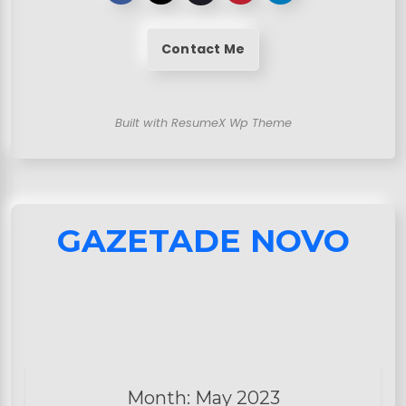
Contact Me
Built with ResumeX Wp Theme
GAZETADE NOVO
Month:
May 2023