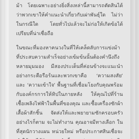
ม้า โดยเฉพาะอย่างยิ่งสิ่งเหล่านี้สามารถตัดสินได้
ว่าพวกเขาให้คำแนะนำเกี่ยวกับเผ่าพันธุ์ใด ไม่ว่า
ในกรณีใด โดยทั่วไปแล้วจะไม่ก่อให้เกิดข้อได้
เปรียบที่น่าเชื่อถือ
ในขณะที่มองหาคนวงในที่ให้เคล็ดลับการแข่งม้า
ที่ประสบความสำเร็จอย่างเข้มข้นนั้นต้องคำนึงถึง
หลายมุมมอง มีสองประเด็นที่ค่อนข้างจะแนะนำ
อย่างกระตือรือร้นและพวกเขาคือ ‘ความสงสัย’
และ ‘ความเข้าใจ’ พื้นฐานที่เชื่อมโยงกับคุณพร้อม
กับองค์กรการให้ทิปในภายหลัง ให้คุณไปที่ร้าน
เชื้อเพลิงไฟฟ้าในพื้นที่ของคุณ และซื้อเครื่องซักผ้า
เสื้อผ้าสักชิ้น จัดส่งให้และพยายามซักครอบครัว
อย่างไรก็ตาม จะไม่ทำงาน คุณอาจมีทางเลือก ใน
ที่สุดนักวางแผน หน่วยใหม่ หรือประกาศสินเชื่อจะ