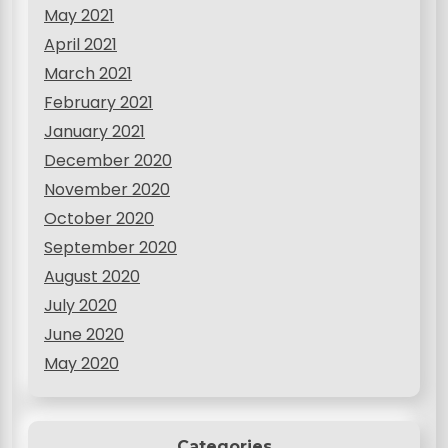
May 2021
April 2021
March 2021
February 2021
January 2021
December 2020
November 2020
October 2020
September 2020
August 2020
July 2020
June 2020
May 2020
Categories