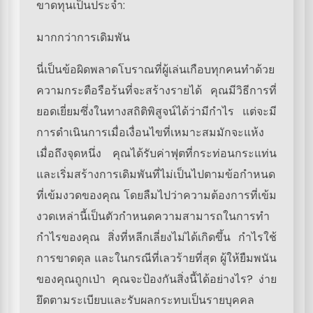
ขาดทุนเป็นประจำ:
มากกว่าการเดิมพัน
นี่เป็นข้อผิดพลาดโบราณที่ผู้เล่นเกือบทุกคนทำด้วย
ความกระตือรือร้นที่จะสร้างรายได้ คุณมีวิธีการที่
ยอดเยี่ยมซึ่งในทางสถิติพิสูจน์ได้ว่ามีกำไร แต่จะมี
การดำเนินการเมื่อเงื่อนไขที่เหมาะสมมักจะแห้ง
เมื่อถึงจุดหนึ่ง คุณได้รับค่าฟุตที่กระท่อนกระแท่น
และเริ่มสร้างการเดิมพันที่ไม่เป็นไปตามข้อกำหนด
ที่เข้มงวดของคุณ โดยลืมไปว่าความต้องการที่เข้ม
งวดเหล่านี้เป็นตัวกำหนดความสามารถในการทำ
กำไรของคุณ สิ่งที่หลีกเลี่ยงไม่ได้เกิดขึ้น กำไรใช้
การขาดดุล และในกรณีที่เลวร้ายที่สุด ผู้ให้ยืมพนัน
ของคุณถูกเป่า คุณจะป้องกันสิ่งนี้ได้อย่างไร? ง่าย
ยึดตามระเบียบและรับผลกระทบเป็นรายบุคคล