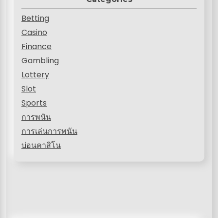
Betting
Casino
Finance
Gambling
Lottery
Slot
Sports
การพนัน
การเล่นการพนัน
บ่อนคาสิโน