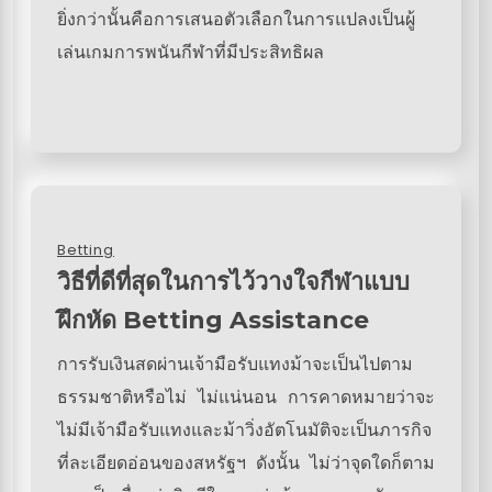
ยิ่งกว่านั้นคือการเสนอตัวเลือกในการแปลงเป็นผู้
เล่นเกมการพนันกีฬาที่มีประสิทธิผล
Betting
วิธีที่ดีที่สุดในการไว้วางใจกีฬาแบบ
ฝึกหัด Betting Assistance
การรับเงินสดผ่านเจ้ามือรับแทงม้าจะเป็นไปตาม
ธรรมชาติหรือไม่ ไม่แน่นอน การคาดหมายว่าจะ
ไม่มีเจ้ามือรับแทงและม้าวิ่งอัตโนมัติจะเป็นภารกิจ
ที่ละเอียดอ่อนของสหรัฐฯ ดังนั้น ไม่ว่าจุดใดก็ตาม