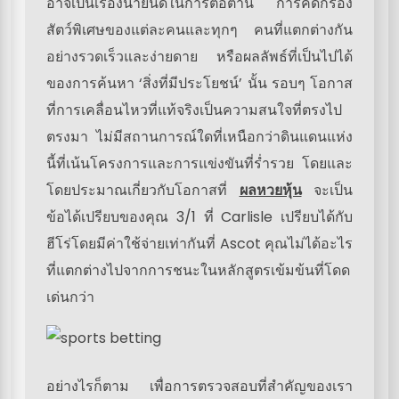
อาจเป็นเรื่องน่ายินดีในการต่อต้าน การคัดกรอง
สัตว์พิเศษของแต่ละคนและทุกๆ คนที่แตกต่างกัน
อย่างรวดเร็วและง่ายดาย หรือผลลัพธ์ที่เป็นไปได้
ของการค้นหา ‘สิ่งที่มีประโยชน์’ นั้น รอบๆ โอกาส
ที่การเคลื่อนไหวที่แท้จริงเป็นความสนใจที่ตรงไป
ตรงมา ไม่มีสถานการณ์ใดที่เหนือกว่าดินแดนแห่ง
นี้ที่เน้นโครงการและการแข่งขันที่ร่ำรวย โดยและ
โดยประมาณเกี่ยวกับโอกาสที่
ผลหวยหุ้น
จะเป็น
ข้อได้เปรียบของคุณ 3/1 ที่ Carlisle เปรียบได้กับ
ฮีโร่โดยมีค่าใช้จ่ายเท่ากันที่ Ascot คุณไม่ได้อะไร
ที่แตกต่างไปจากการชนะในหลักสูตรเข้มข้นที่โดด
เด่นกว่า
อย่างไรก็ตาม เพื่อการตรวจสอบที่สำคัญของเรา