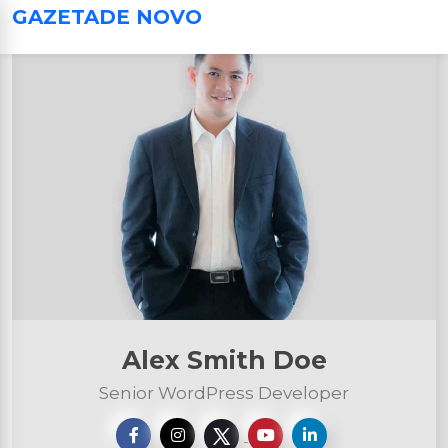
S
GAZETADE NOVO
k
i
p
t
o
c
o
n
t
e
n
t
Alex Smith Doe
Senior WordPress Developer