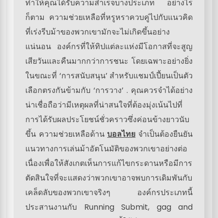
ทำให้คุณได้รับความสำเร็จบางประเภท อย่างไร
ก็ตาม ความช่วยเหลือที่หรูหราควบคู่ไปกับแนวคิด
ที่เร่งรีบม้าของพวกเขามักจะไม่เกิดขึ้นอย่าง
แน่นอน องค์กรที่ให้ทิปแต่ละแห่งมีโอกาสที่จะสูญ
เสียวันและคืนมากกว่าการชนะ โดยเฉพาะอย่างยิ่ง
ในขณะที่ ‘การสนับสนุน’ สำหรับแชมป์เปี้ยนเป็นตัว
เลือกตรงกันข้ามกับ ‘การวาง’ . คุณควรจำได้อย่าง
น่าเชื่อถือว่ามีเหตุผลที่น่าสนใจที่ต้องมุ่งเน้นไปที่
การได้รับผลประโยชน์ชั่วคราวซึ่งค่อนข้างยาวนับ
ขึ้น ความช่วยเหลือด้าน
บอลไทย
จำเป็นต้องยืนยัน
แนวทางการเล่นม้าอัตโนมัติของพวกเขาอย่างต่อ
เนื่องเพื่อให้สังเกตเห็นการแก้ไขกระดานหรือมีการ
ตัดสินใจที่จะแสดงว่าพวกเขาอาจพบการเดิมพันกับ
เคล็ดลับของพวกเขาจริงๆ องค์กรประเภทนี้
ประสานงานกับ Running Submit, gag and